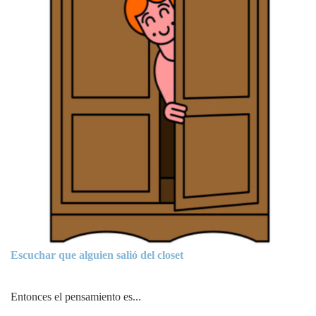
Escuchar que alguien salió del closet
Entonces el pensamiento es...