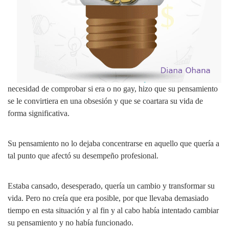
necesidad de comprobar si era o no gay, hizo que su pensamiento
se le convirtiera en una obsesión y que se coartara su vida de
forma significativa.
Su pensamiento no lo dejaba concentrarse en aquello que quería a
tal punto que afectó su desempeño profesional.
Estaba cansado, desesperado, quería un cambio y transformar su
vida. Pero no creía que era posible, por que llevaba demasiado
tiempo en esta situación y al fin y al cabo había intentado cambiar
su pensamiento y no había funcionado.