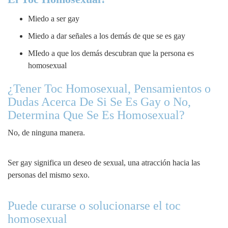
Miedo a ser gay
Miedo a dar señales a los demás de que se es gay
MIedo a que los demás descubran que la persona es
homosexual
¿Tener Toc Homosexual, Pensamientos o
Dudas Acerca De Si Se Es Gay o No,
Determina Que Se Es Homosexual?
No, de ninguna manera.
Ser gay significa un deseo de sexual, una atracción hacia las
personas del mismo sexo.
Puede curarse o solucionarse el toc
homosexual