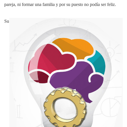
pareja, ni formar una familia y por su puesto no podía ser feliz.
Su