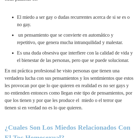
El miedo a ser gay o dudas recurrentes acerca de si se es o
no gay.
un pensamiento que se convierte en automático y
repetitivo, que genera mucha intranquilidad y malestar.
Es una duda obsesiva que interfiere con la calidad de vida y
el bienestar de las personas, pero que se puede solucionar.
En mi práctica profesional he visto personas que tienen una
verdadera lucha con sus pensamientos y los sentimientos que estos
les provocan por que lo que quieren en realidad es no ser gays y
no entienden entonces como llegan este tipo de pensamientos, por
que los tienen y por que les produce el miedo o el terror que
tienen si en verdad no es lo que quieren.
¿Cuales Son Los Miedos Relacionados Con
El Toc Homosexual?