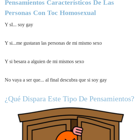
Pensamientos Característicos De Las
Personas Con Toc Homosexual
Y sI... soy gay
Y si...me gustaran las personas de mi mismo sexo
Y si besara a alguien de mi mismos sexo
No vaya a ser que... al final descubra que si soy gay
¿Qué Dispara Este Tipo De Pensamientos?