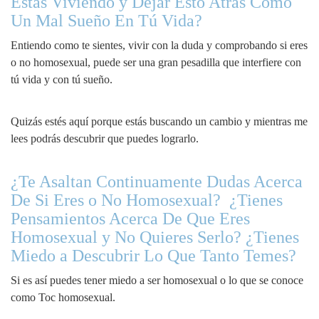
Estás Viviendo y Dejar Esto Atrás Como
Un Mal Sueño En Tú Vida?
Entiendo como te sientes, vivir con la duda y comprobando si eres
o no homosexual, puede ser una gran pesadilla que interfiere con
tú vida y con tú sueño.
Quizás estés aquí porque estás buscando un cambio y mientras me
lees podrás descubrir que puedes lograrlo.
¿Te Asaltan Continuamente Dudas Acerca
De Si Eres o No Homosexual? ¿Tienes
Pensamientos Acerca De Que Eres
Homosexual y No Quieres Serlo? ¿Tienes
Miedo a Descubrir Lo Que Tanto Temes?
Si es así puedes tener miedo a ser homosexual o lo que se conoce
como Toc homosexual.