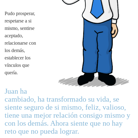
Pudo prosperar,
respetarse a si
mismo, sentirse
aceptado,
relacionarse con
los demás,
establecer los
vínculos que
quería.
Juan ha
cambiado, ha transformado su vida, se
siente seguro de si mismo, feliz, valioso,
tiene una mejor relación consigo mismo y
con los demás. Ahora siente que no hay
reto que no pueda lograr.