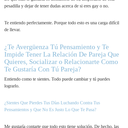
pesadilla y dejar de tener dudas acerca de si eres gay o no.
Te entiendo perfectamente. Porque todo esto es una carga difícil
de llevar.
¿Te Avergüenza Tú Pensamiento y Te
Impide Tener La Relación De Pareja Que
Quieres, Socializar o Relacionarte Como
Te Gustaría Con Tú Pareja?
Entiendo como te sientes. Todo puede cambiar y tú puedes
lograrlo.
¿Sientes Que Pierdes Tus Días Luchando Contra Tus
Pensamientos y Que No Es Justo Lo Que Te Pasa?
Me gustaría contarte que todo esto tiene solución, De hecho, las