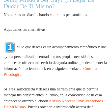
Dudar De Ti Mismo?
No pierdas tus días luchando contra tus pensamientos.
Aquí tienes las alternativas
Si lo que deseas es un acompañamiento terapéutico y una
ayuda personalizada, centrada en tus propias necesidades,
entonces te ofrezco mi servicio de ayuda online, puedes obtener la
información haciendo click en el siguiente enlace:
Consulta
Psicológica
Si eres autodidacta y deseas una herramienta que te permita
manejar tus pensamientos tu ritmo, en la comodidad de tu casa
entonces te ofrezco el ebook
Auxilio Necesito Unas Vacaciones
De Mi Mismo
. Puedes obtener la información acerca de él