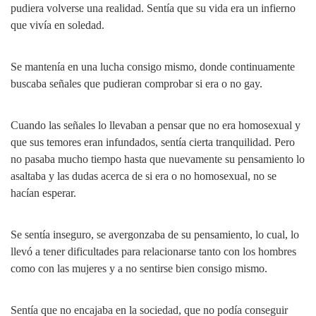
pudiera volverse una realidad. Sentía que su vida era un infierno
que vivía en soledad.
Se mantenía en una lucha consigo mismo, donde continuamente
buscaba señales que pudieran comprobar si era o no gay.
Cuando las señales lo llevaban a pensar que no era homosexual y
que sus temores eran infundados, sentía cierta tranquilidad. Pero
no pasaba mucho tiempo hasta que nuevamente su pensamiento lo
asaltaba y las dudas acerca de si era o no homosexual, no se
hacían esperar.
Se sentía inseguro, se avergonzaba de su pensamiento, lo cual, lo
llevó a tener dificultades para relacionarse tanto con los hombres
como con las mujeres y a no sentirse bien consigo mismo.
Sentía que no encajaba en la sociedad, que no podía conseguir