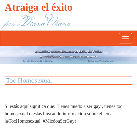
Atraiga el éxito
por Diana Ohana
Abrír/
el
menú
Toc Homosexual
Si estás aquí significa que: Tienes miedo a ser gay , tienes toc
homosexual o estás buscando información sobre el tema.
(#TocHomosexual, #MiedoaSerGay)