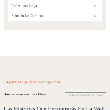
Reflexiones Largas
»
Solución De Conflictos
»
Compártelo Para Que Ayudemos A Alguien Más:
Derechos Reservados Diana Ohana.
Cambiar preferencias de cookies
Las Historias Que Encontrarás En La Web