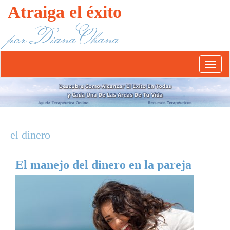
Atraiga el éxito
por Diana Ohana
Abrír/
el
menú
el dinero
El manejo del dinero en la pareja