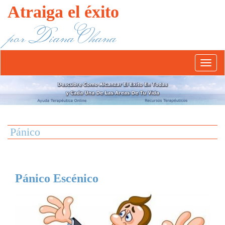
Atraiga el éxito
por Diana Ohana
Abrír/
el
menú
Pánico
Pánico Escénico