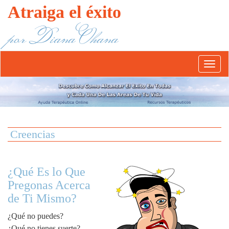
Atraiga el éxito
por Diana Ohana
Abrír/
el
menú
Creencias
¿Qué Es lo Que
Pregonas Acerca
de Ti Mismo?
¿Qué no puedes?
¿Qué no tienes suerte?