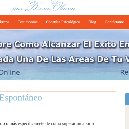
por Diana Ohana
ductos
Testimonios
Consulta Psicológica
Blog
Contáctame
Espontáneo
orto o más específicamete de como superar un aborto