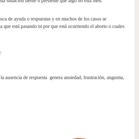
a situación siente o presiente que algo no está bien.
usca de ayuda o respuestas y en muchos de los casos se
a que está pasando ni por que está ocurriendo el aborto o cuales
e
a ausencia de respuesta genera ansiedad, frustración, angustia,