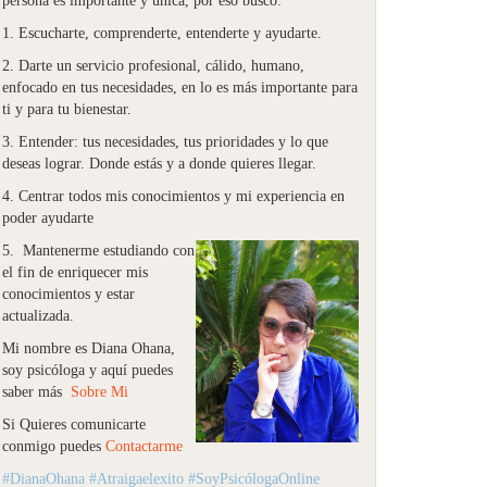
persona es importante y única, por eso busco:
1. Escucharte, comprenderte, entenderte y ayudarte.
2. Darte un servicio profesional, cálido, humano,
enfocado en tus necesidades, en lo es más importante para
ti y para tu bienestar.
3. Entender: tus necesidades, tus prioridades y lo que
deseas lograr. Donde estás y a donde quieres llegar.
4. Centrar todos mis conocimientos y mi experiencia en
poder ayudarte
5. Mantenerme estudiando con
el fin de enriquecer mis
conocimientos y estar
actualizada.
Mi nombre es Diana Ohana,
soy psicóloga y aquí puedes
saber más
Sobre Mi
Si Quieres comunicarte
conmigo puedes
Contactarme
#DianaOhana #Atraigaelexito #SoyPsicólogaOnline